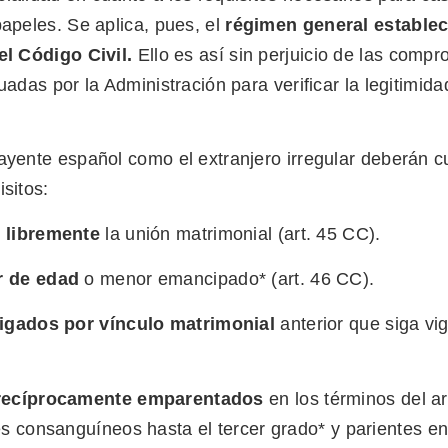
papeles. Se aplica, pues, el
régimen general establec
del
Código Civil
.
Ello es así sin perjuicio de las comp
tuadas por la Administración para verificar la legitimida
ayente español como el extranjero irregular deberán c
isitos:
 libremente
la unión matrimonial (art. 45 CC).
r de edad
o menor emancipado* (art. 46 CC).
ligados por vínculo matrimonial
anterior que siga vig
 recíprocamente emparentados
en los términos del a
es consanguíneos hasta el tercer grado* y parientes en