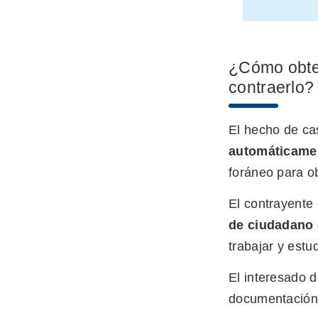
¿Cómo obten
contraerlo?
El hecho de cas
automáticam
foráneo para o
El contrayente 
de ciudadano 
trabajar y estu
El interesado 
documentació