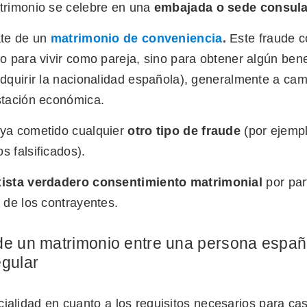
trimonio se celebre en una
embajada o sede consula
te de un
matrimonio de conveniencia
.
Este fraude c
o para vivir como pareja, sino para obtener algún bene
dquirir la nacionalidad española), generalmente a ca
stación económica.
ya cometido cualquier
otro tipo de fraude
(por ejemp
 falsificados).
ista verdadero consentimiento matrimonial
por par
 de los contrayentes.
de un matrimonio entre una persona españ
egular
cialidad en cuanto a los requisitos necesarios para ca