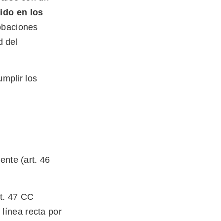
ido en los
robaciones
d del
umplir los
ente (art. 46
rt. 47 CC
 línea recta por