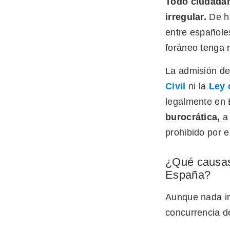
Todo ciudadan
irregular.
De he
entre españole
foráneo tenga r
La admisión de
Civil
ni la
Ley 
legalmente en 
burocrática,
a
prohibido por e
¿Qué causas 
España?
Aunque nada imp
concurrencia de