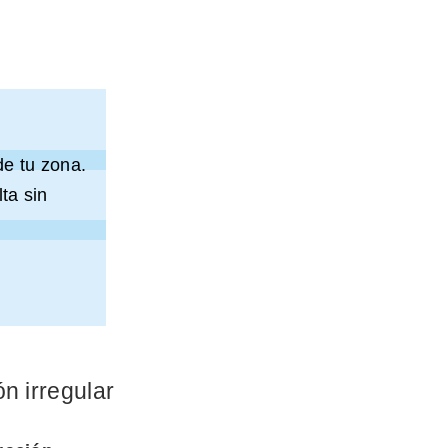
de tu zona.
ta sin
n irregular