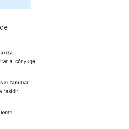
 de
ariza
ultar al cónyuge
ser familiar
 residir,
uiente