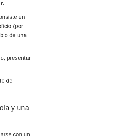
r.
onsiste en
ficio (por
mbio de una
lo, presentar
te de
ola y una
sarse con un