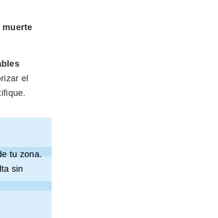
e
muerte
ables
izar el
ifique.
de tu zona.
ta sin