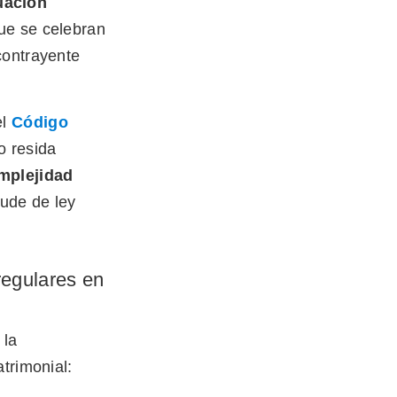
uación
ue se celebran
contrayente
el
Código
o resida
omplejidad
aude de ley
regulares en
 la
trimonial: