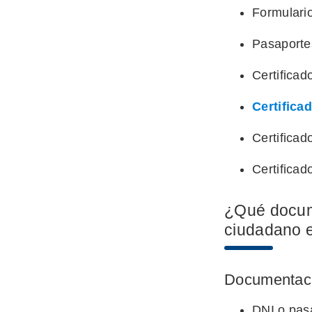
Formulario 
Pasaporte
Certificad
Certifica
Certificad
Certificad
¿Qué docum
ciudadano e
Documentaci
DNI o pas