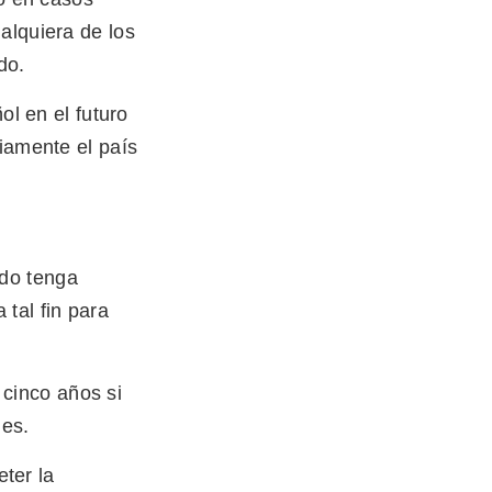
alquiera de los
do.
ol en el futuro
riamente el país
ado tenga
 tal fin para
 cinco años si
les.
ter la