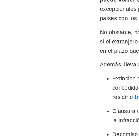
excepcionales p
países con los 
No obstante, no
si el extranjer
en el plazo que
Además, lleva 
Extinción 
concedida 
residir o
t
Clausura d
la infracc
Decomiso d