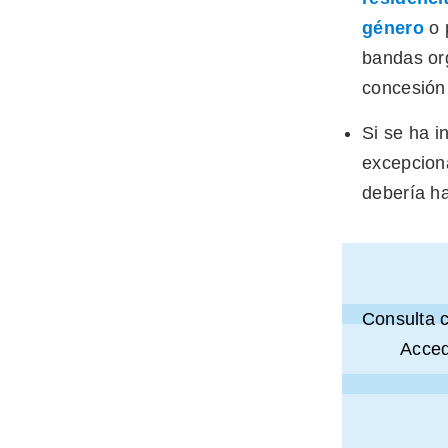
género
o 
bandas org
concesión 
Si se ha i
excepciona
debería h
Consulta 
Acced