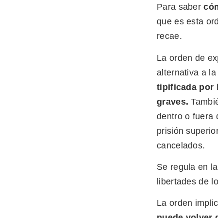
Para saber
cóm
que es esta ord
recae.
La orden de ex
alternativa a l
tipificada por
graves
.
Tambié
dentro o fuera
prisión superio
cancelados.
Se regula en l
libertades de l
La orden impli
puede volver 