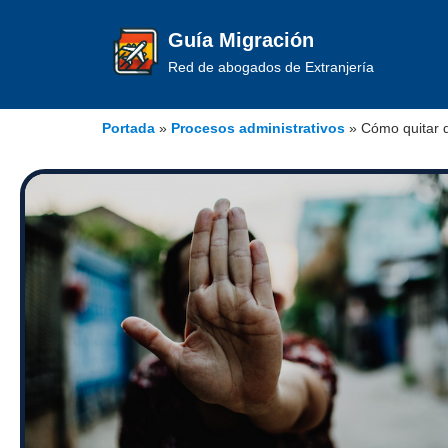
Guía Migración
Red de abogados de Extranjería
Portada
»
Procesos administrativos
»
Cómo quitar q