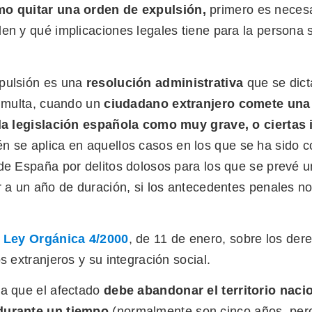
o quitar una orden de expulsión
,
primero es necesa
en y qué implicaciones legales tiene para la persona 
pulsión es una
resolución administrativa
que se dic
a multa, cuando un
ciudadano extranjero comete una 
 la legislación española como muy grave, o ciertas
n se aplica en aquellos casos en los que se ha sido 
 de España por delitos dolosos para los que se prevé 
r a un año de duración, si los antecedentes penales n
a
Ley Orgánica 4/2000
, de 11 de enero, sobre los der
os extranjeros y su integración social.
ca que el afectado
debe
abandonar el territorio naci
durante un tiempo
(normalmente son cinco años, per