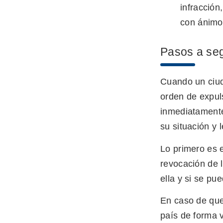
infracción
con ánimo 
Pasos a seg
Cuando un ciud
orden de expul
inmediatament
su situación y 
Lo primero es 
revocación de l
ella y si se pu
En caso de que
país de forma v