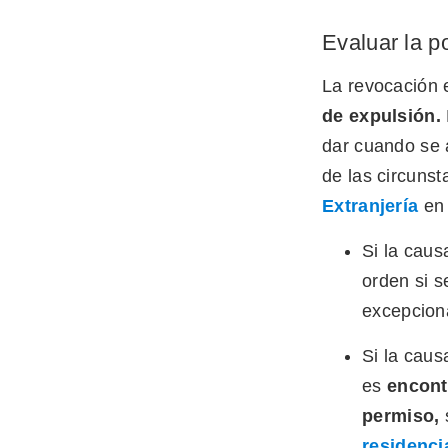
Evaluar la p
La revocación
de expulsión
.
dar cuando se 
de las circuns
Extranjería
en 
Si la caus
orden si s
excepcion
Si la caus
es
encontr
permiso,
s
residenci