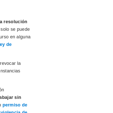
la resolución
 solo se puede
curso en alguna
Ley de
revocar la
unstancias
ión
abajar sin
un
permiso de
 violencia de