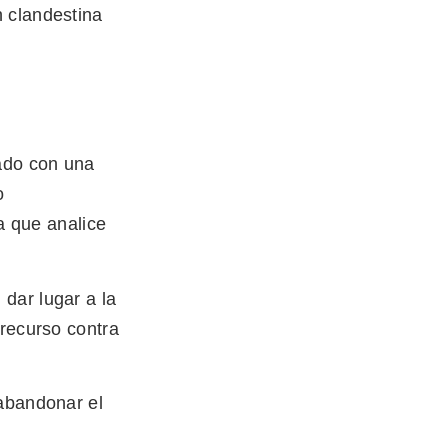
n clandestina
ado con una
o
a que analice
dar lugar a la
 recurso contra
 abandonar el