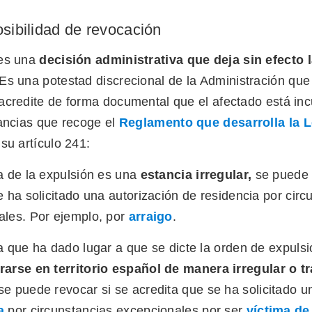
osibilidad de revocación
 es una
decisión administrativa que deja sin efecto 
Es una potestad discrecional de la Administración que
acredite de forma documental que el afectado está in
tancias que recoge el
Reglamento que desarrolla la 
su artículo 241:
a de la expulsión es una
estancia irregular,
se puede 
e ha solicitado una autorización de residencia por circ
ales. Por ejemplo, por
arraigo
.
a que ha dado lugar a que se dicte la orden de expuls
arse en territorio español de manera irregular o tr
e puede revocar si se acredita que se ha solicitado 
a
por circunstancias excepcionales por ser
víctima de