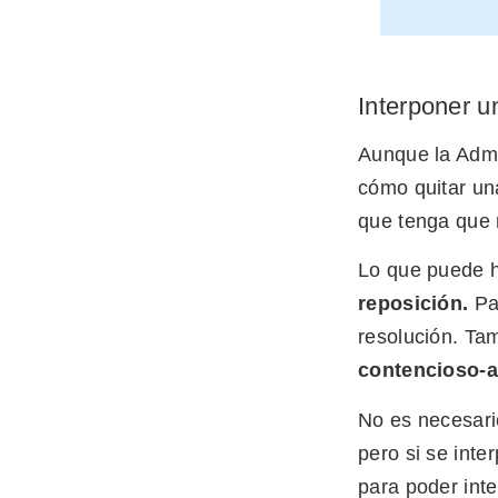
Interponer u
Aunque la Admi
cómo quitar un
que tenga que r
Lo que puede 
reposición.
Par
resolución. Ta
contencioso-a
No es necesario
pero si se int
para poder int