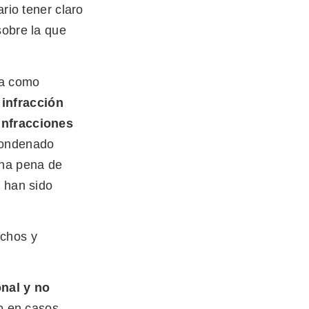
rio tener claro
sobre la que
ta como
infracción
 infracciones
condenado
una pena de
o han sido
echos y
onal
y no
o en casos