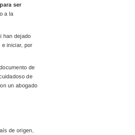
para ser
o a la
i han dejado
e iniciar, por
n documento de
s cuidadoso de
 con un abogado
aís de origen,