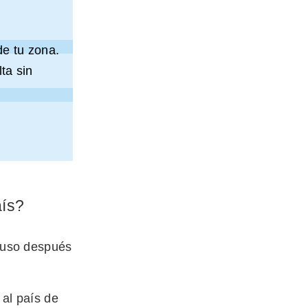
de tu zona.
ta sin
aís?
cluso después
 al país de