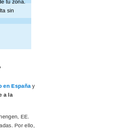
de tu zona.
ta sin
?
lo en España
y
 a la
chengen, EE.
adas. Por ello,