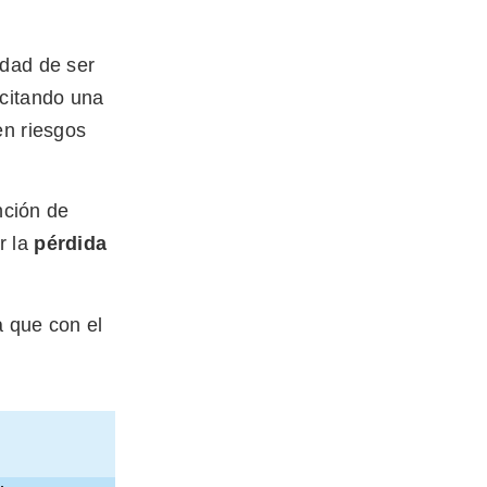
idad de ser
icitando una
en riesgos
nción de
r la
pérdida
a que con el