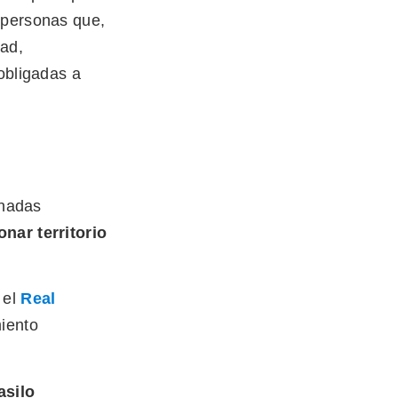
 personas que,
dad,
obligadas a
inadas
nar territorio
 el
Real
miento
asilo