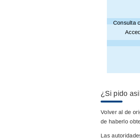
Consulta 
Acced
¿Si pido as
Volver al de or
de haberlo obt
Las autoridades