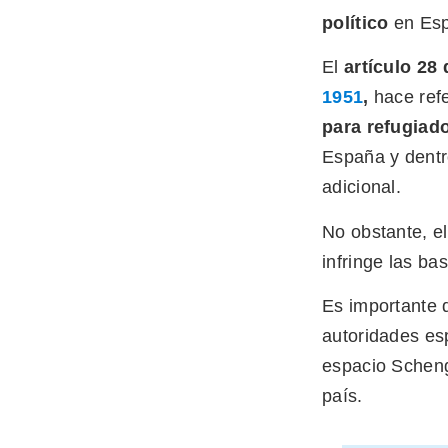
político
en Espa
El
artículo 28 
1951
,
hace refe
para refugiad
España y dent
adicional.
No obstante, el
infringe las ba
Es importante 
autoridades esp
espacio Scheng
país.