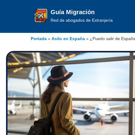
Guía Migración
Red de abogados de Extranjería
Portada
»
Asilo en España
»
¿Puedo salir de España