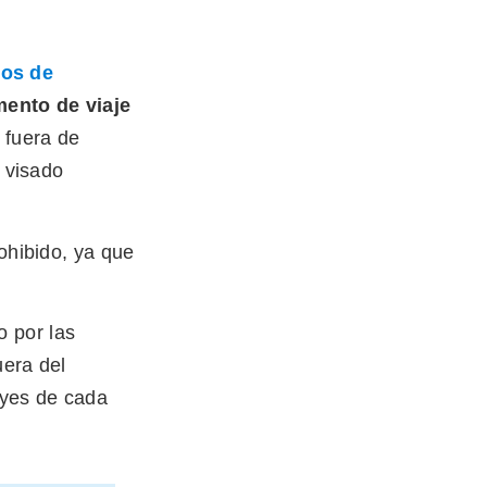
dos de
ento de viaje
 fuera de
 visado
rohibido, ya que
 por las
uera del
eyes de cada