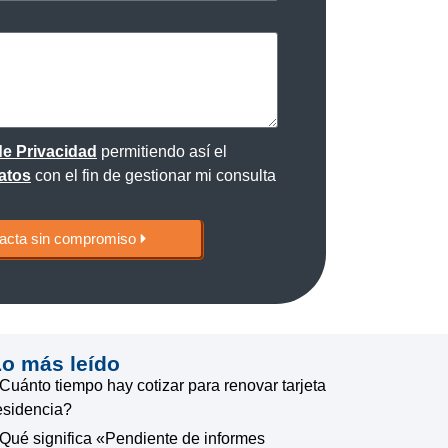
Gonzalo J.
★
★
★
★
★
para obtener el permiso de residencia.
100% recomendable, me 
tamente y me guiaron a través de todo
Respondieron a todas m
 de Privacidad
permitiendo así el
miento
que entendiera cada eta
atos
con el fin de gestionar mi consulta
recomiendo ampliamente 
acta sin compromiso
Lo más leído
Cuánto tiempo hay cotizar para renovar tarjeta
esidencia?
Qué significa «Pendiente de informes