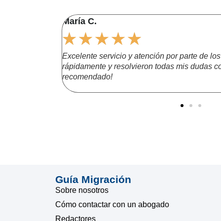
María C.
★
★
★
★
★
acionalidad.
Excelente servicio y atención por parte de l
aseguraron de
rápidamente y resolvieron todas mis dudas c
decido y los
recomendado!
njería.
Guía Migración
Sobre nosotros
Cómo contactar con un abogado
Redactores