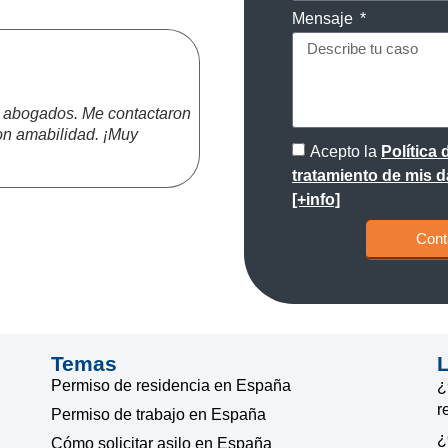
Mensaje
Miguel L.
★
★
★
★
★
os abogados. Me contactaron
Excelente atención en mi proceso 
on amabilidad. ¡Muy
Los abogados me contactaron pron
Acepto la
Política
el trámite, mostrando gran conoci
tratamiento de mis d
[+info]
Cont
Temas
Permiso de residencia en España
¿
r
Permiso de trabajo en España
¿
Cómo solicitar asilo en España